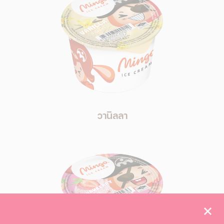
วานิลลา