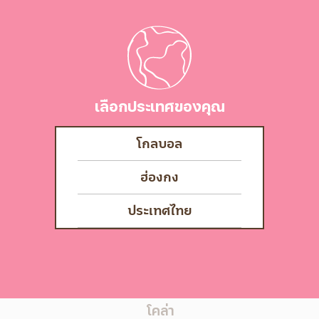
สตรอเบอร์รี่
เลือกประเทศของคุณ
โกลบอล
ฮ่องกง
ประเทศไทย
โคล่า