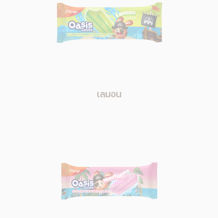
เลมอน