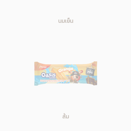
นมเย็น
ส้ม