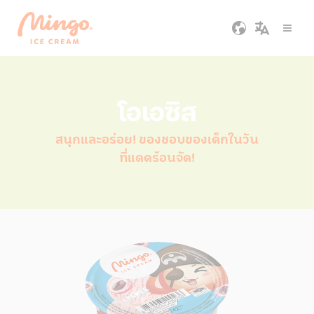
โอเอซิส
สนุกและอร่อย! ของชอบของเด็กในวัน
ที่แดดร้อนจัด!