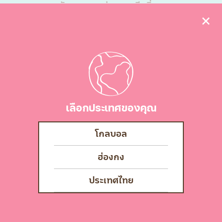
หวานมักจะกลมกล่อมและมีกลิ่นหอม
ละมุนเฉพาะตัวที่มาจากข้าวโพดสด
เนื้อไอศกรีมมีความเนียนนุ่ม ผสมชิ้น
ข้าวโพดหวานเล็กๆ แทรกอยู่ ซึ่งจะให้
สัมผัสกรุบกรอบเล็กน้อย เพิ่มความ
สนุกในตอนกิน รสชาติจะให้ความรู้สึก
อบอุ่นและสบาย คล้ายกับการได้กิน
เลือกประเทศของคุณ
ข้าวโพดต้มร้อนๆ แต่ในรูปแบบที่เย็น
สดชื่น เป็นรสชาติที่ทำให้รู้สึกสดชื่นและ
โกลบอล
เต็มไปด้วยความสุขในทุกคำ!
ฮ่องกง
บรรจุภัณฑ์ขนาดต่างๆ
ประเทศไทย