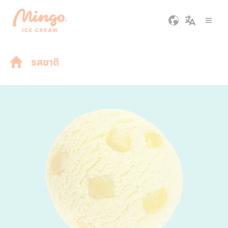
รสชาติ